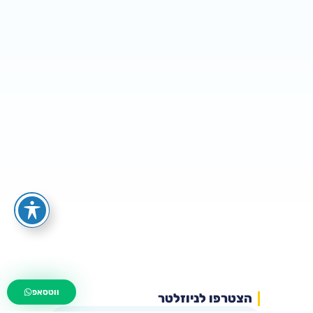
wa.me/535216644
ווטסאפ
הצטרפו לניוזלטר