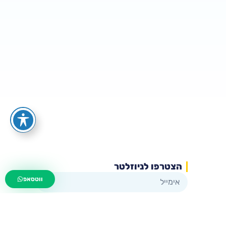
הצטרפו לניוזלטר
wa.me/535216644
ווטסאפ
שליחה