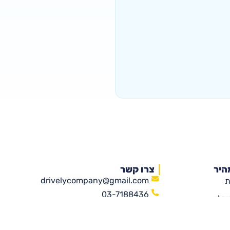
היר
צרו קשר
drivelycompany@gmail.com
ת
03-7188436
יבלי
שדרות נים 2, ראשון לציון
גה שלנו
(קניון עזריאלי ראשונים)