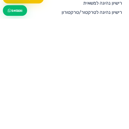
רישיון נהיגה למשאית
wa.me/535216644
ווטסאפ
רישיון נהיגה לטרקטור/טרקטורון
רישיון נהיגה לרכב ציבורי
רישיון נהיגה לאוטובוס
מחירון פרסום למורי נהיגה
בלוג
ממליצים עלינו
צור קשר
תנאי שימוש
מדיניות פרטיות
הצהרת נגישות
ביטול עסקה בהתאם לתקנות הגנת הצרכן (ביטול עסקה),
התשע”א-2010 וחוק הגנת הצרכן, התשמ”א-1981″
מדיניות קוקיז
צרו קשר