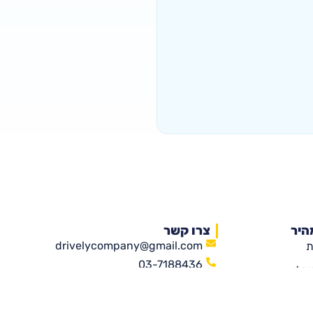
היר
צרו קשר
drivelycompany@gmail.com
ת
03-7188436
יבלי
שדרות נים 2, ראשון לציון
גה שלנו
(קניון עזריאלי ראשונים)