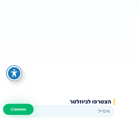
הצטרפו לניוזלטר
wa.me/535216644
ווטסאפ
שליחה