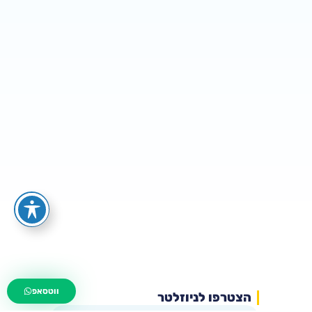
wa.me/535216644
ווטסאפ
הצטרפו לניוזלטר