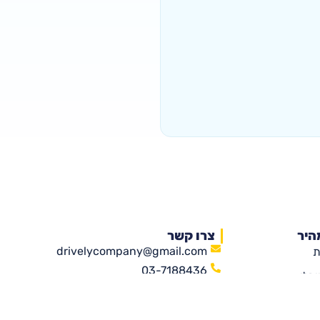
היר
צרו קשר
drivelycompany@gmail.com
ת
03-7188436
יבלי
שדרות נים 2, ראשון לציון
גה שלנו
(קניון עזריאלי ראשונים)