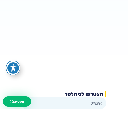
הצטרפו לניוזלטר
wa.me/535216644
ווטסאפ
שליחה