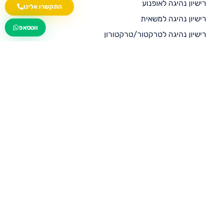
רישיון נהיגה לאופנוע
התקשרו אלינו
רישיון נהיגה למשאית
wa.me/535216644
ווטסאפ
רישיון נהיגה לטרקטור/טרקטורון
רישיון נהיגה לרכב ציבורי
רישיון נהיגה לאוטובוס
מחירון פרסום למורי נהיגה
בלוג
ממליצים עלינו
צור קשר
תנאי שימוש
מדיניות פרטיות
הצהרת נגישות
ביטול עסקה בהתאם לתקנות הגנת הצרכן (ביטול עסקה),
התשע”א-2010 וחוק הגנת הצרכן, התשמ”א-1981″
מדיניות קוקיז