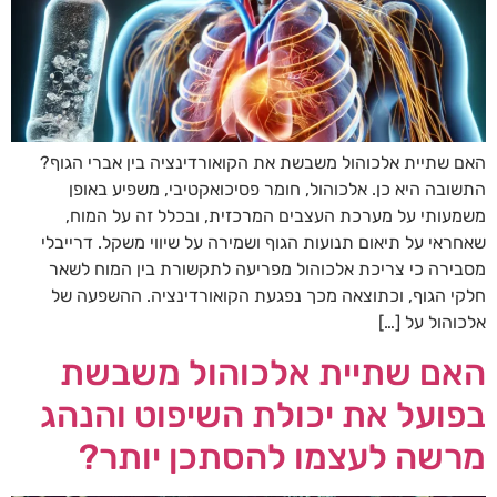
האם שתיית אלכוהול משבשת את הקואורדינציה בין אברי הגוף?
התשובה היא כן. אלכוהול, חומר פסיכואקטיבי, משפיע באופן
משמעותי על מערכת העצבים המרכזית, ובכלל זה על המוח,
שאחראי על תיאום תנועות הגוף ושמירה על שיווי משקל. דרייבלי
מסבירה כי צריכת אלכוהול מפריעה לתקשורת בין המוח לשאר
חלקי הגוף, וכתוצאה מכך נפגעת הקואורדינציה. ההשפעה של
אלכוהול על […]
האם שתיית אלכוהול משבשת
בפועל את יכולת השיפוט והנהג
מרשה לעצמו להסתכן יותר?