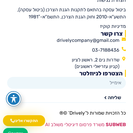
הצהרת נגישות
ביטול עסקה בהתאם לתקנות הגנת הצרכן (ביטול עסקה),
התשע”א-2010 וחוק הגנת הצרכן, התשמ”א-1981″
מדיניות קוקיז
צרו קשר
drivelycompany@gmail.com
03-7188436
שדרות נים 2, ראשון לציון
(קניון עזריאלי ראשונים)
הצטרפו לניוזלטר
שליחה
כל הזכויות שמורות ל’Drively’ ©®​
התקשרו אלינו
SUBWEB
משרד פרסום דיגיטלי משולב AI
wa.me/535216644