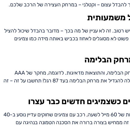
ך להבדל עצום – וקטלני – במרחק העצירה של הרכב שלכם.
ל משמעותית
רטוב. זה לא עניין של מה בכך – מדובר בהבדל שיכול להציל
פשוט לא מסוגלים לאחוז בכביש באותה מידה כמו צמיגים
מרחק הבלימה
מחקרים רבים בחנו את ההשפעה של צמיגים שחוקים על מרחק הבלימה, והתוצאות מדאיגות. לדוגמה, מחקר של AAA
הראה שנהיגה על צמיגים עם 4/32 אינץ’ של עומק חריץ עלולה להגדיל את מרחק הבלימה בעד 87 רגל! תחשבו על זה – זה
אחד הנתונים המדהימים ביותר שעלו מהמחקר הוא שבמהירות של 60 מייל לשעה, רכב עם צמיגים שחוקים עדיין נוסע ב-40
 זה ממחיש בצורה ברורה את הסכנה הטמונה בנהיגה עם