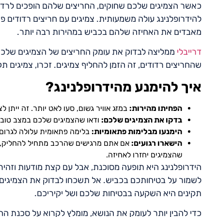
כאשר הצמיגים שלכם שחוקים, החריצים שלהם הופכים לרדודי
להידרופלנינג עולה משמעותית. צמיגים עם חריצים רדודים פש
מאבדים את האחיזה שלהם בכביש במהירות רבה יותר.
דרייבלי
ממליצה לבדוק את עומק החריצים של הצמיגים שלכם 
שהחריצים רדודים, זה הזמן להחליף צמיגים. זכרו, צמיגים ת
איך להימנע מהידרופלנינג?
הפחיתו מהירות:
במזג אוויר גשום, סעו לאט יותר. זה ייתן ל
בדקו את הצמיגים שלכם:
ודאו שהצמיגים שלכם במצב טוב, 
הימנעו מבלימות פתאומיות:
בלימה פתאומית עלולה לגרום 
הישארו רגועים:
אם אתם מרגישים שהרכב מתחיל להחליק, אל
שהצמיגים יחזרו לאחיזה.
הידרופלנינג היא תופעה מסוכנת, אבל עם קצת מודעות וזהירו
לשמור על בטיחותכם בכביש. אל תשכחו לבדוק את הצמיגים ש
תקינים היא השקעה בבטיחות שלכם ושל יקיריכם.
כדי להבין יותר לעומק את הנושא, מומלץ לקרוא על סכנת הח