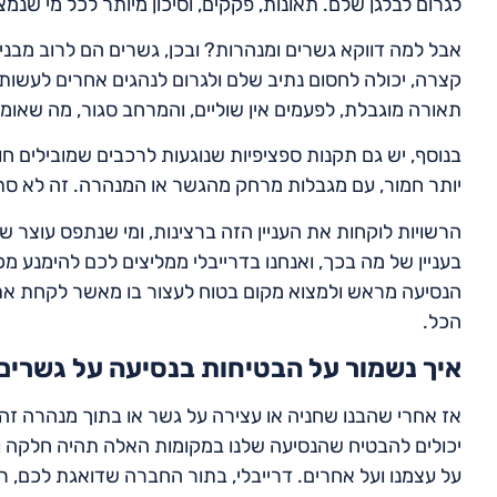
לגרום לבלגן שלם. תאונות, פקקים, וסיכון מיותר לכל מי שנמ
אבל למה דווקא גשרים ומנהרות? ובכן, גשרים הם לרוב מבנים
קצרה, יכולה לחסום נתיב שלם ולגרום לנהגים אחרים לעשות 
תאורה מוגבלת, לפעמים אין שוליים, והמרחב סגור, מה שאומ
בנוסף, יש גם תקנות ספציפיות שנוגעות לרכבים שמובילים חו
יותר חמור, עם מגבלות מרחק מהגשר או המנהרה. זה לא סתם ע
הרשויות לוקחות את העניין הזה ברצינות, ומי שנתפס עוצר 
בעניין של מה בכך, ואנחנו בדרייבלי ממליצים לכם להימנע מ
הנסיעה מראש ולמצוא מקום בטוח לעצור בו מאשר לקחת את 
הכל.
איך נשמור על הבטיחות בנסיעה על גשרים
אז אחרי שהבנו שחניה או עצירה על גשר או בתוך מנהרה זה מ
יכולים להבטיח שהנסיעה שלנו במקומות האלה תהיה חלקה ובטו
על עצמנו ועל אחרים. דרייבלי, בתור החברה שדואגת לכם, 