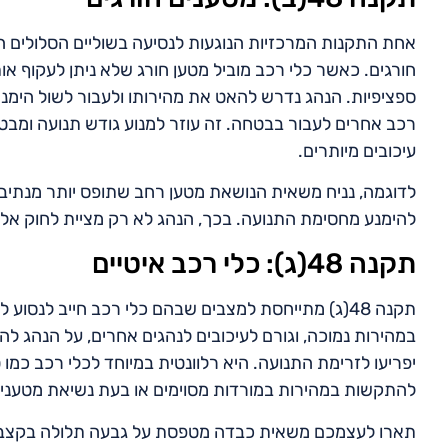
חורגים. כאשר כלי רכב מוביל מטען חורג שלא ניתן לעקוף או
ספציפיות. הנהג נדרש להאט את מהירותו ולעבור לשול הימני
רכב אחרים לעבור בבטחה. זה עוזר למנוע גודש תנועה ומבט
עיכובים מיותרים.
לדוגמה, נניח משאית הנושאת מטען רחב שתופס יותר מנתיב 
להימנע מחסימת התנועה. בכך, הנהג לא רק מציית לחוק אלא
תקנה 48(ג): כלי רכב איטיים
תקנה 48(ג) מתייחסת למצבים שבהם כלי רכב חייב לנס
במהירות נמוכה, וגורם לעיכובים לנהגים אחרים, על הנהג ל
יפריעו לזרימת התנועה. היא רלוונטית במיוחד לכלי רכב כמו
להתקשות במהירות במורדות מסוימים או בעת נשיאת מטענים
תארו לעצמכם משאית כבדה מטפסת על גבעה תלולה בקצב איט