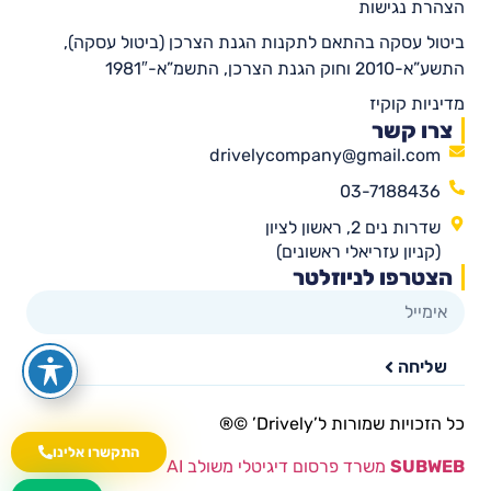
הצהרת נגישות
ביטול עסקה בהתאם לתקנות הגנת הצרכן (ביטול עסקה),
התשע”א-2010 וחוק הגנת הצרכן, התשמ”א-1981″
מדיניות קוקיז
צרו קשר
drivelycompany@gmail.com
03-7188436
שדרות נים 2, ראשון לציון
(קניון עזריאלי ראשונים)
הצטרפו לניוזלטר
שליחה
כל הזכויות שמורות ל’Drively’ ©®​
התקשרו אלינו
SUBWEB
משרד פרסום דיגיטלי משולב AI
wa.me/535216644