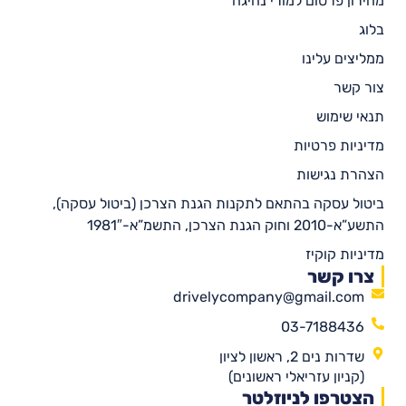
מחירון פרסום למורי נהיגה
בלוג
ממליצים עלינו
צור קשר
תנאי שימוש
מדיניות פרטיות
הצהרת נגישות
ביטול עסקה בהתאם לתקנות הגנת הצרכן (ביטול עסקה),
התשע”א-2010 וחוק הגנת הצרכן, התשמ”א-1981″
מדיניות קוקיז
צרו קשר
drivelycompany@gmail.com
03-7188436
שדרות נים 2, ראשון לציון
(קניון עזריאלי ראשונים)
הצטרפו לניוזלטר