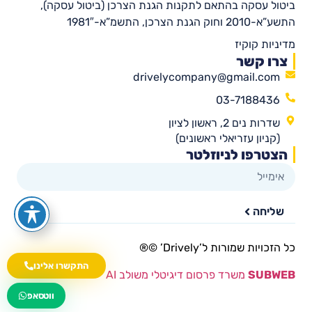
ביטול עסקה בהתאם לתקנות הגנת הצרכן (ביטול עסקה),
התשע”א-2010 וחוק הגנת הצרכן, התשמ”א-1981″
מדיניות קוקיז
צרו קשר
drivelycompany@gmail.com
03-7188436
שדרות נים 2, ראשון לציון
(קניון עזריאלי ראשונים)
הצטרפו לניוזלטר
שליחה
כל הזכויות שמורות ל’Drively’ ©®​
התקשרו אלינו
SUBWEB
משרד פרסום דיגיטלי משולב AI
wa.me/535216644
ווטסאפ