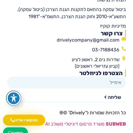
ביטול עסקה בהתאם לתקנות הגנת הצרכן (ביטול עסקה),
התשע”א-2010 וחוק הגנת הצרכן, התשמ”א-1981″
מדיניות קוקיז
צרו קשר
drivelycompany@gmail.com
03-7188436
שדרות נים 2, ראשון לציון
(קניון עזריאלי ראשונים)
הצטרפו לניוזלטר
שליחה
כל הזכויות שמורות ל’Drively’ ©®​
התקשרו אלינו
SUBWEB
משרד פרסום דיגיטלי משולב AI
wa.me/535216644
ווטסאפ