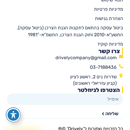
מדיניות פרטיות
הצהרת נגישות
ביטול עסקה בהתאם לתקנות הגנת הצרכן (ביטול עסקה),
התשע”א-2010 וחוק הגנת הצרכן, התשמ”א-1981″
מדיניות קוקיז
צרו קשר
drivelycompany@gmail.com
03-7188436
שדרות נים 2, ראשון לציון
(קניון עזריאלי ראשונים)
הצטרפו לניוזלטר
שליחה
כל הזכויות שמורות ל’Drively’ ©®​