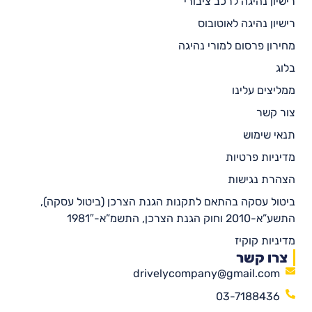
רישיון נהיגה לרכב ציבורי
רישיון נהיגה לאוטובוס
מחירון פרסום למורי נהיגה
בלוג
ממליצים עלינו
צור קשר
תנאי שימוש
מדיניות פרטיות
הצהרת נגישות
ביטול עסקה בהתאם לתקנות הגנת הצרכן (ביטול עסקה),
התשע”א-2010 וחוק הגנת הצרכן, התשמ”א-1981″
מדיניות קוקיז
צרו קשר
drivelycompany@gmail.com
03-7188436