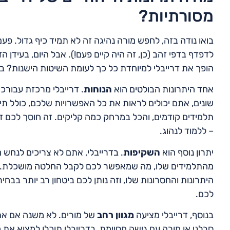
מסורתיות?
בואו נודה בזה, לחפש מורה נהיגה זה לא תמיד כיף גדול. פע
לדפדף בדפי זהב (כן, זה היה קיים פעם!). אבל היום, בעידן 
הופך את דרייבלי למיוחדת כל כך לעומת השיטות הישנות? בוא
אחד היתרונות הבולטים הוא
הנוחות
. דרייבלי מרכזת עבור
שונים, אתם יכולים לראות את כל האפשרויות שלכם, כולל תיאו
תלמידים קודמים, והכל במרחק כמה קליקים. זה חוסך לכם
– ללמוד לנהוג.
יתרון נוסף הוא
השקיפות
. בדרייבלי, אתם לא צריכים לנחש מ
מהתלמידים שלו, מה שמאפשר לכם לקבל החלטה מושכלת. את
היתרונות והחסרונות שלו, וזה נותן לכם ביטחון רב יותר בבח
לכם.
בנוסף, דרייבלי מציעה
מגוון רחב
של מורים. לא משנה אם את
סבלני או מורה עם גישה מסוימת, בדרייבלי תוכלו למצוא 