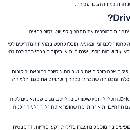
בחרת במורה הנכון עבורך.
לטפורמה הידידותית למשתמש של Drively נועדה לחסוך לכם זמן ומאמץ. תוכלו לחפש במהירות מדריכים לפי
 עוד שיחות טלפון אינסופיות או ביקורים בבתי ספר לנהיגה;
ך. פרופילים אלה כוללים את כישוריהם, ניסיונם בהוראה וביקורות
כלת, ומבטיחה שתבחרו במדריך שתואם את סגנון הלמידה
יתרון משמעותי נוסף הוא הגמישות בתזמון השיעורים. עם Drively, תוכלו להזמין שיעורים בקלות בזמנים שמתאימים ללוח
ה עם התחייבויות אחרות, מה שהופך את תהליך הלמידה לנוח
ה שכל המדריכים המופיעים בה מוסמכים ועברו בדיקות רקע יסודיות. זה מבטיח