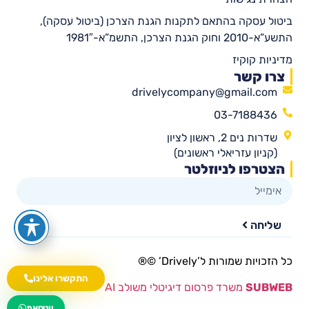
ביטול עסקה בהתאם לתקנות הגנת הצרכן (ביטול עסקה),
התשע”א-2010 וחוק הגנת הצרכן, התשמ”א-1981″
מדיניות קוקיז
צרו קשר
drivelycompany@gmail.com
03-7188436
שדרות נים 2, ראשון לציון
(קניון עזריאלי ראשונים)
הצטרפו לניוזלטר
שליחה
כל הזכויות שמורות ל’Drively’ ©®​
התקשרו אלינו
SUBWEB
משרד פרסום דיגיטלי משולב AI
wa.me/535216644
ווטסאפ