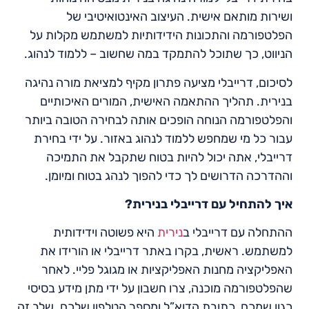
ושירות מותאם אישית. העיצוב האינטואיטיבי של
הפלטפורמה והתכונות הידידותיות למשתמש מקלות על
הניווט, כך שתוכל להתמקד במה שחשוב – ללמוד לנהוג.
לסיכום, דרייבלי מציעה פתרון מקיף למציאת מורה נהיגה
בנירית. תהליך ההתאמה האישית, המורים האיכותיים
והפלטפורמה הנוחה הופכים אותה לבחירה הטובה ביותר
עבור כל מי שמחפש ללמוד לנהוג באזור. על ידי בחירת
דרייבלי, אתה יכול להיות בטוח שתקבל את התמיכה
וההדרכה הדרושים לך כדי להפוך לנהג בטוח ומיומן.
איך להתחיל עם דרייבלי בנירית
?
ההתחלה עם דרייבלי ב
נירית
היא פשוטה וידידותית
למשתמש. ראשית, בקרו באתר דרייבלי או הורידו את
האפליקציה מחנות האפליקציות או מגוגל פליי. לאחר
שהפלטפורמה מוכנה, צרו חשבון על ידי מתן מידע בסיסי
כגון שמכם, כתובת הדוא”ל ומספר הטלפון שלכם. שלב זה