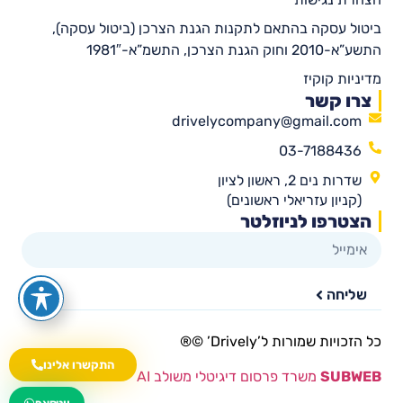
ביטול עסקה בהתאם לתקנות הגנת הצרכן (ביטול עסקה),
התשע”א-2010 וחוק הגנת הצרכן, התשמ”א-1981″
מדיניות קוקיז
צרו קשר
drivelycompany@gmail.com
03-7188436
שדרות נים 2, ראשון לציון
(קניון עזריאלי ראשונים)
הצטרפו לניוזלטר
שליחה
כל הזכויות שמורות ל’Drively’ ©®​
התקשרו אלינו
SUBWEB
משרד פרסום דיגיטלי משולב AI
wa.me/535216644