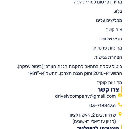
מחירון פרסום למורי נהיגה
בלוג
ממליצים עלינו
צור קשר
תנאי שימוש
מדיניות פרטיות
הצהרת נגישות
ביטול עסקה בהתאם לתקנות הגנת הצרכן (ביטול עסקה),
התשע”א-2010 וחוק הגנת הצרכן, התשמ”א-1981″
מדיניות קוקיז
צרו קשר
drivelycompany@gmail.com
03-7188436
שדרות נים 2, ראשון לציון
(קניון עזריאלי ראשונים)
הצטרפו לניוזלטר