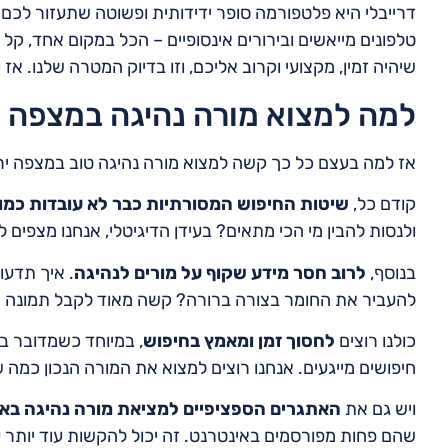
דרייבלי היא פלטפורמה סופר ידידותית ופשוטה שתעזור לכם
טלפונים מייאשים ובירורים אינסופיים – הכל במקום אחד, קל
שיהיה זמין, מקצועי וקרוב אליכם, וזו בדיוק המטרה שלנו. אז 
למה למצוא מורה נהיגה במצפה יר
אז למה בעצם כל כך קשה למצוא מורה נהיגה טוב במצפה ירי
קודם כל,
שיטות החיפוש המסורתיות כבר לא עובדות כמו
ולנסות להבין מי הכי מתאים? בעידן הדיגיטלי, אנחנו מצפים ל
בנוסף,
לרוב חסר מידע שקוף על מורים לנהיגה
. איך תדעו
להעביר את החומר בצורה ברורה? קשה מאוד לקבל תמונה מל
כולנו רוצים
לחסוך זמן ומאמץ בחיפוש
, במיוחד כשמדובר בלי
חיפושים מייגעים. אנחנו רוצים למצוא את המורה הנכון כמה 
ויש גם את
האתגרים הספציפיים למציאת מורה נהיגה באז
שהם פחות מפורסמים באינטרנט. זה יכול להקשות עוד יותר 