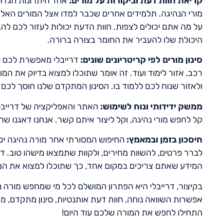
קריאת חוות דעת וביקורות על מורים:
אחד היתרונות הגדול
מורי הנהיגה. תלמידים אחרים שכבר למדו אצל המורים האל
על מה אתם יכולים לצפות. חוות הדעת יכולות לעזור לכם להב
היכולת שלו להעביר את החומר בצורה ברורה.
סינון מורים לפי קריטריונים שונים:
דרייבלי מאפשרת לכם לסנ
רכב, אזור לימוד ועוד. זה אומר שתוכלו למצוא בדיוק את ה
ולאזור שנוח לכם ללמוד בו. הסינון המתקדם שלנו חוסך לכם 
ממשק ידידותי ונוח לשימוש:
האתר והאפליקציה של דרייבלי
קל לחפש מורי נהיגה, וקל ליצור איתם קשר. אנחנו דאגנו ש
חיסכון בזמן ובמאמץ:
החיפוש המסורתי אחר מורה נהיגה יכו
לברר פרטים, להשוות מחירים, ולקוות שתמצאו מישהו טוב. ד
המידע שאתם צריכים במקום אחד, כך שתוכלו למצוא את המ
בקיצור, דרייבלי היא הפתרון המושלם לכל מי שמחפש מורה נ
אפשרות השוואה נוחה, חוות דעת אותנטיות, סינון מתקדם, ממ
התחילו לחפש את המורה שלכם עוד היום!