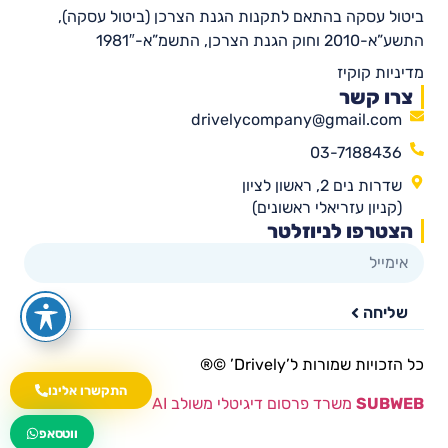
ביטול עסקה בהתאם לתקנות הגנת הצרכן (ביטול עסקה),
התשע”א-2010 וחוק הגנת הצרכן, התשמ”א-1981″
מדיניות קוקיז
צרו קשר
drivelycompany@gmail.com
03-7188436
שדרות נים 2, ראשון לציון
(קניון עזריאלי ראשונים)
הצטרפו לניוזלטר
שליחה
כל הזכויות שמורות ל’Drively’ ©®​
התקשרו אלינו
SUBWEB
משרד פרסום דיגיטלי משולב AI
wa.me/535216644
ווטסאפ