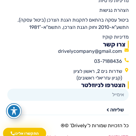
מדיניות פרטיות
הצהרת נגישות
ביטול עסקה בהתאם לתקנות הגנת הצרכן (ביטול עסקה),
התשע”א-2010 וחוק הגנת הצרכן, התשמ”א-1981″
מדיניות קוקיז
צרו קשר
drivelycompany@gmail.com
03-7188436
שדרות נים 2, ראשון לציון
(קניון עזריאלי ראשונים)
הצטרפו לניוזלטר
שליחה
כל הזכויות שמורות ל’Drively’ ©®​
התקשרו אלינו