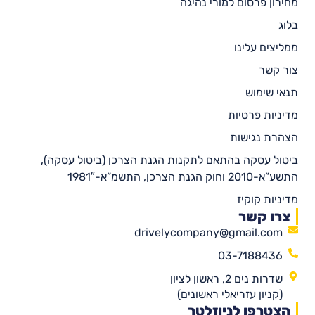
מחירון פרסום למורי נהיגה
בלוג
ממליצים עלינו
צור קשר
תנאי שימוש
מדיניות פרטיות
הצהרת נגישות
ביטול עסקה בהתאם לתקנות הגנת הצרכן (ביטול עסקה),
התשע”א-2010 וחוק הגנת הצרכן, התשמ”א-1981″
מדיניות קוקיז
צרו קשר
drivelycompany@gmail.com
03-7188436
שדרות נים 2, ראשון לציון
(קניון עזריאלי ראשונים)
הצטרפו לניוזלטר