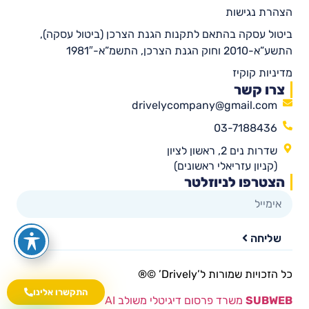
הצהרת נגישות
ביטול עסקה בהתאם לתקנות הגנת הצרכן (ביטול עסקה),
התשע”א-2010 וחוק הגנת הצרכן, התשמ”א-1981″
מדיניות קוקיז
צרו קשר
drivelycompany@gmail.com
03-7188436
שדרות נים 2, ראשון לציון
(קניון עזריאלי ראשונים)
הצטרפו לניוזלטר
שליחה
כל הזכויות שמורות ל’Drively’ ©®​
התקשרו אלינו
SUBWEB
משרד פרסום דיגיטלי משולב AI