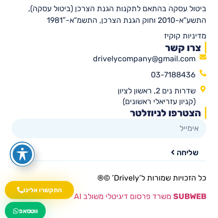
ביטול עסקה בהתאם לתקנות הגנת הצרכן (ביטול עסקה),
התשע”א-2010 וחוק הגנת הצרכן, התשמ”א-1981″
מדיניות קוקיז
צרו קשר
drivelycompany@gmail.com
03-7188436
שדרות נים 2, ראשון לציון
(קניון עזריאלי ראשונים)
הצטרפו לניוזלטר
שליחה
כל הזכויות שמורות ל’Drively’ ©®​
התקשרו אלינו
SUBWEB
משרד פרסום דיגיטלי משולב AI
wa.me/535216644
ווטסאפ