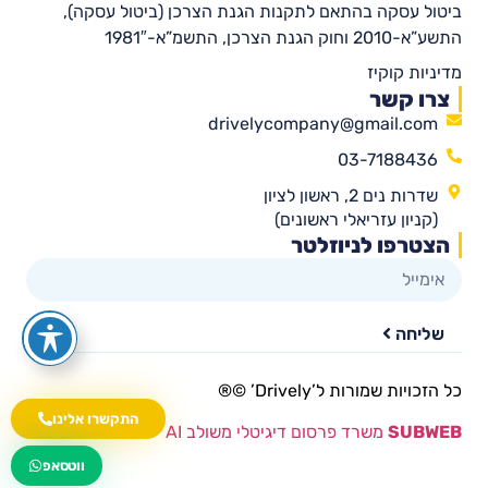
ביטול עסקה בהתאם לתקנות הגנת הצרכן (ביטול עסקה),
התשע”א-2010 וחוק הגנת הצרכן, התשמ”א-1981″
מדיניות קוקיז
צרו קשר
drivelycompany@gmail.com
03-7188436
שדרות נים 2, ראשון לציון
(קניון עזריאלי ראשונים)
הצטרפו לניוזלטר
שליחה
כל הזכויות שמורות ל’Drively’ ©®​
התקשרו אלינו
SUBWEB
משרד פרסום דיגיטלי משולב AI
wa.me/535216644
ווטסאפ