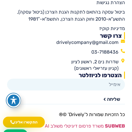
הצהרת נגישות
ביטול עסקה בהתאם לתקנות הגנת הצרכן (ביטול עסקה),
התשע”א-2010 וחוק הגנת הצרכן, התשמ”א-1981″
מדיניות קוקיז
צרו קשר
drivelycompany@gmail.com
03-7188436
שדרות נים 2, ראשון לציון
(קניון עזריאלי ראשונים)
הצטרפו לניוזלטר
שליחה
כל הזכויות שמורות ל’Drively’ ©®​
התקשרו אלינו
SUBWEB
משרד פרסום דיגיטלי משולב AI
wa.me/535216644