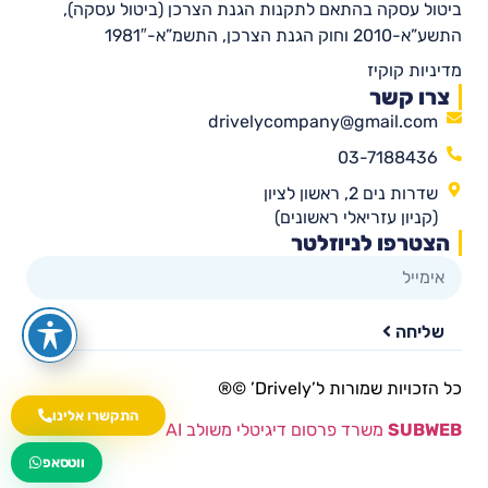
ביטול עסקה בהתאם לתקנות הגנת הצרכן (ביטול עסקה),
התשע”א-2010 וחוק הגנת הצרכן, התשמ”א-1981″
מדיניות קוקיז
צרו קשר
drivelycompany@gmail.com
03-7188436
שדרות נים 2, ראשון לציון
(קניון עזריאלי ראשונים)
הצטרפו לניוזלטר
שליחה
כל הזכויות שמורות ל’Drively’ ©®​
התקשרו אלינו
SUBWEB
משרד פרסום דיגיטלי משולב AI
wa.me/535216644
ווטסאפ