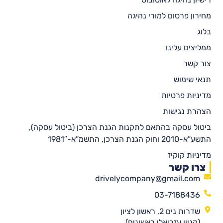
מחירון פרסום למורי נהיגה
בלוג
ממליצים עלינו
צור קשר
תנאי שימוש
מדיניות פרטיות
הצהרת נגישות
ביטול עסקה בהתאם לתקנות הגנת הצרכן (ביטול עסקה),
התשע”א-2010 וחוק הגנת הצרכן, התשמ”א-1981″
מדיניות קוקיז
צרו קשר
drivelycompany@gmail.com
03-7188436
שדרות נים 2, ראשון לציון
(קניון עזריאלי ראשונים)