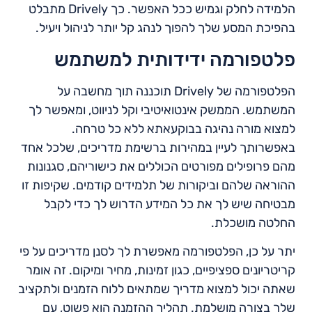
הלמידה לחלק וגמיש ככל האפשר. כך Drively מתבלט
בהפיכת המסע שלך להפוך לנהג קל יותר לניהול ויעיל.
פלטפורמה ידידותית למשתמש
הפלטפורמה של Drively תוכננה תוך מחשבה על
המשתמש. הממשק אינטואיטיבי וקל לניווט, ומאפשר לך
למצוא מורה נהיגה בבוקעאתא ללא כל טרחה.
באפשרותך לעיין במהירות ברשימת מדריכים, שלכל אחד
מהם פרופילים מפורטים הכוללים את כישוריהם, סגנונות
ההוראה שלהם וביקורות של תלמידים קודמים. שקיפות זו
מבטיחה שיש לך את כל המידע הדרוש לך כדי לקבל
החלטה מושכלת.
יתר על כן, הפלטפורמה מאפשרת לך לסנן מדריכים על פי
קריטריונים ספציפיים, כגון זמינות, מחיר ומיקום. זה אומר
שאתה יכול למצוא מדריך שמתאים ללוח הזמנים ולתקציב
שלך בצורה מושלמת. תהליך ההזמנה הוא פשוט, עם