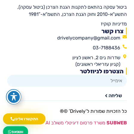
ביטול עסקה בהתאם לתקנות הגנת הצרכן (ביטול עסקה),
התשע”א-2010 וחוק הגנת הצרכן, התשמ”א-1981″
מדיניות קוקיז
צרו קשר
drivelycompany@gmail.com
03-7188436
שדרות נים 2, ראשון לציון
(קניון עזריאלי ראשונים)
הצטרפו לניוזלטר
שליחה
כל הזכויות שמורות ל’Drively’ ©®​
התקשרו אלינו
SUBWEB
משרד פרסום דיגיטלי משולב AI
wa.me/535216644
ווטסאפ