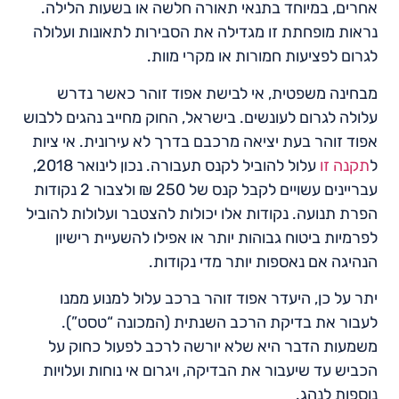
אחרים, במיוחד בתנאי תאורה חלשה או בשעות הלילה.
נראות מופחתת זו מגדילה את הסבירות לתאונות ועלולה
לגרום לפציעות חמורות או מקרי מוות.
מבחינה משפטית, אי לבישת אפוד זוהר כאשר נדרש
עלולה לגרום לעונשים. בישראל, החוק מחייב נהגים ללבוש
אפוד זוהר בעת יציאה מרכבם בדרך לא עירונית. אי ציות
ל
תקנה זו
עלול להוביל לקנס תעבורה. נכון לינואר 2018,
עבריינים עשויים לקבל קנס של 250 ₪ ולצבור 2 נקודות
הפרת תנועה. נקודות אלו יכולות להצטבר ועלולות להוביל
לפרמיות ביטוח גבוהות יותר או אפילו להשעיית רישיון
הנהיגה אם נאספות יותר מדי נקודות.
יתר על כן, היעדר אפוד זוהר ברכב עלול למנוע ממנו
לעבור את בדיקת הרכב השנתית (המכונה “טסט”).
משמעות הדבר היא שלא יורשה לרכב לפעול כחוק על
הכביש עד שיעבור את הבדיקה, ויגרום אי נוחות ועלויות
נוספות לנהג.