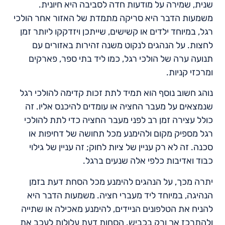
שנית, שמירה על מודעות חדה לסביבה היא חיונית.
משמעות הדבר היא סריקה מתמדת של האזור אחר הולכי
רגל, במיוחד ילדים או קשישים, שייתכן ויזדקקו ליותר זמן
לחצות. על הנהגים לנקוט משנה זהירות באזורים עם
תנועה ערה של הולכי רגל, כמו ליד בתי ספר, פארקים
ומרכזי קניות.
נוהג חשוב נוסף הוא תמיד לתת זכות קדימה להולכי רגל
שנמצאים על מעבר החציה או עומדים להיכנס אליו. זה
כולל עצירה זמן רב לפני מעבר החציה כדי לתת להולכי
רגל מספיק מקום ולהימנע מכל תחושה של דחיפות או
סכנה. זה לא רק עניין של ציות לחוק; זה עניין של גילוי
כבוד ואדיבות כלפי אלה שנעים ברגל.
יתרה מכך, על הנהגים להימנע מכל הסחת דעת בזמן
הנהיגה, במיוחד ליד מעברי חציה. משמעות הדבר היא
להניח את הטלפונים הניידים, להימנע מאכילה או שתייה
ולהתרכז אך ורק בכביש. הסחות דעת עלולות לעכב את