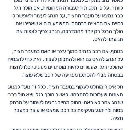
כאשר נהג מתקרב למעבר חציה, עליו להיות ערני ומוכן
לוותר. על פי תקנות התעבורה המקומיות, אם הולך רגל
כבר נמצא על מעבר החציה, על הנהג לעצור ולאפשר לו
לסיים את החצייה בבטחה. המשמעות היא שאפילו אם
הולך הרגל רק יורד מהמדרכה, הנהג צריך לצפות את
תנועתו ולהאט.
בנוסף, אם רכב בנתיב סמוך עצר או האט במעבר חציה,
על הנהג להאט גם הוא ולהתכונן לעצור. זאת כדי להבטיח
שהולכי רגל, שעשויים להיות מוסתרים מעיניו, יוכלו לחצות
בבטחה מבלי להסתכן מפגיעה של רכב שלא עוצר.
חל איסור מוחלט לעקוף במעבר חציה. כלל זה נועד למנוע
תאונות שעלולות להתרחש כאשר הולך רגל יוצא מול רכב
שנהג אחר לא ראה. החוק מחייב נהגים לשמור על מרחק
בטוח ולהימנע מעקיפת כל רכב שמאט או עוצר במעבר
חציה.