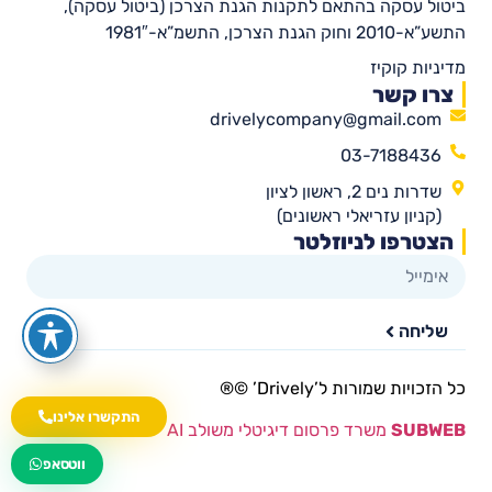
ביטול עסקה בהתאם לתקנות הגנת הצרכן (ביטול עסקה),
התשע”א-2010 וחוק הגנת הצרכן, התשמ”א-1981″
מדיניות קוקיז
צרו קשר
drivelycompany@gmail.com
03-7188436
שדרות נים 2, ראשון לציון
(קניון עזריאלי ראשונים)
הצטרפו לניוזלטר
שליחה
כל הזכויות שמורות ל’Drively’ ©®​
התקשרו אלינו
SUBWEB
משרד פרסום דיגיטלי משולב AI
wa.me/535216644
ווטסאפ