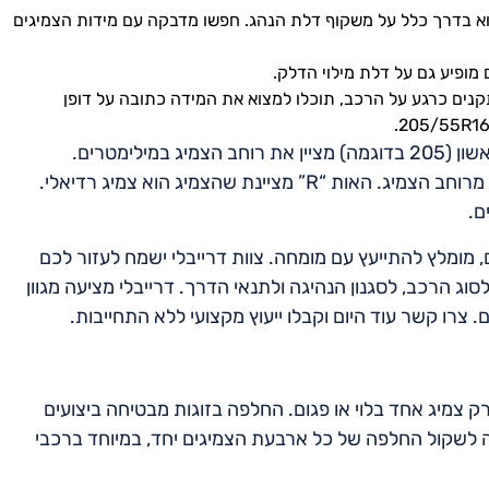
וא בדרך כלל על משקוף דלת הנהג. חפשו מדבקה עם מידות הצמיגים
מופיע גם על דלת מילוי הדלק.
נים כרגע על הרכב, תוכלו למצוא את המידה כתובה על דופן
חשוב להבין את המשמעות של קוד מידת הצמיג. המספר הראשון (205 בדוגמה) מציין את רוחב הצמיג במילימטרים.
המספר השני (55 בדוגמה) מציין את גובה דופן הצמיג כאחוז מרוחב הצמיג. האות “R” מציינת שהצמיג הוא צמיג רדיאלי.
מומלץ להתייעץ עם מומחה. צוות דרייבלי ישמח לעזור לכם
 הרכב, לסגנון הנהיגה ולתנאי הדרך. דרייבלי מציעה מגוון
 צרו קשר עוד היום וקבלו ייעוץ מקצועי ללא התחייבות.
ק צמיג אחד בלוי או פגום. החלפה בזוגות מבטיחה ביצועים
צה לשקול החלפה של כל ארבעת הצמיגים יחד, במיוחד ברכבי