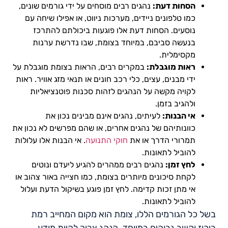
הסחות דעת:
נהגים רבים מוסחים על ידי גורמים שונים,
כמו טלפונים ניידים, מערכות ניווט, או אפילו שיחה עם
נוסעים. הסחות דעת אלו פוגעות ביכולתם להתרכז
בנעשה סביבם, במיוחד בצומת, שבו נדרשת ערנות
מקסימלית.
ראות מוגבלת:
במקרים רבים, הראות בצומת מוגבלת על
ידי מבנים, עצים, כלי רכב חונים או תנאי מזג אוויר. ראות
לקויה מקשה על הנהגים לזהות סכנות פוטנציאליות
ולהגיב בזמן.
אי הבנות:
לעיתים, נהגים אינם מבינים נכון את
כוונותיהם של נהגים אחרים, או שהם מפרשים לא נכון את
תמרורי הדרך או את
חוקי התנועה
. אי הבנות אלו עלולות
להוביל לתאונות.
לחץ זמן:
נהגים רבים ממהרים להגיע ליעדם ונוטים
לקחת סיכונים מיותרים בצומת, כמו חצייה באור צהוב או
אי מתן זכות קדימה. לחץ זמן פוגע בשיקול הדעת ועלול
להוביל לתאונות.
בשל כל הגורמים הללו, צומת הוא מקום המחייב רמת
ריכוז וקשב גבוהים במיוחד. הנהג צריך להיות מודע