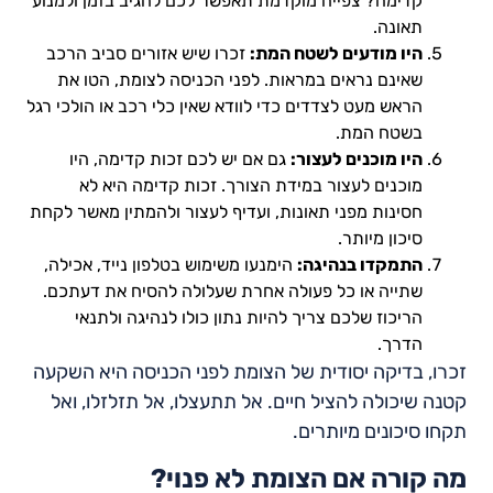
קדימה? צפייה מוקדמת תאפשר לכם להגיב בזמן ולמנוע
תאונה.
היו מודעים לשטח המת:
זכרו שיש אזורים סביב הרכב
שאינם נראים במראות. לפני הכניסה לצומת, הטו את
הראש מעט לצדדים כדי לוודא שאין כלי רכב או הולכי רגל
בשטח המת.
היו מוכנים לעצור:
גם אם יש לכם זכות קדימה, היו
מוכנים לעצור במידת הצורך. זכות קדימה היא לא
חסינות מפני תאונות, ועדיף לעצור ולהמתין מאשר לקחת
סיכון מיותר.
התמקדו בנהיגה:
הימנעו משימוש בטלפון נייד, אכילה,
שתייה או כל פעולה אחרת שעלולה להסיח את דעתכם.
הריכוז שלכם צריך להיות נתון כולו לנהיגה ולתנאי
הדרך.
זכרו, בדיקה יסודית של הצומת לפני הכניסה היא השקעה
קטנה שיכולה להציל חיים. אל תתעצלו, אל תזלזלו, ואל
תקחו סיכונים מיותרים.
מה קורה אם הצומת לא פנוי?