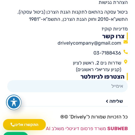
הצהרת נגישות
ביטול עסקה בהתאם לתקנות הגנת הצרכן (ביטול עסקה),
התשע”א-2010 וחוק הגנת הצרכן, התשמ”א-1981″
מדיניות קוקיז
צרו קשר
drivelycompany@gmail.com
03-7188436
שדרות נים 2, ראשון לציון
(קניון עזריאלי ראשונים)
הצטרפו לניוזלטר
שליחה
כל הזכויות שמורות ל’Drively’ ©®​
התקשרו אלינו
SUBWEB
משרד פרסום דיגיטלי משולב AI
wa.me/535216644