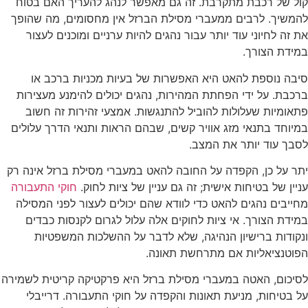
ל של רכבת מתקרבת. זה גם מאפשר לנהג להעריך האם בטוח
משיך. לרבים ממעברי מסילת הברזל אין מחסומים, מה שהופך
 זה לחיוני עוד יותר עבור נהגים להיות ערניים ומוכנים לעצור
ידת הצורך.
בה נוספת להאט היא האפשרות של בעיות מכניות ברכב או
כבת. על ידי הפחתת המהירות, נהגים יכולים להימנע מעצירות
אומיות שעלולות להוביל להתנגשות. אמצעי זהירות זה חשוב
יוחד בתנאי מזג אוויר קשים, שבהם הראות ותנאי הדרך עלולים
בך עוד יותר את המצב.
ר על כן, הקפדה על החובה להאט במעברי מסילת ברזל אינה רק
יין של בטיחות אישית; זה גם עניין של ציות לחוק.
חוקי התעבורה
ייבים נהגים להאט כדי לוודא שהם יכולים לעצור לפני המסילה
ידת הצורך. אי ציות לחוקים אלה עלול לגרום לקנסות כבדים
קודות ברישיון הנהיגה, שלא לדבר על ההשלכות המשפטיות
וטנציאליות אם מתרחשת תאונה.
יכום, האטה במעברי מסילת ברזל היא פרקטיקה קריטית לשמירה
 בטיחות, מניעת תאונות והקפדה על חוקי התעבורה. דרייבלי