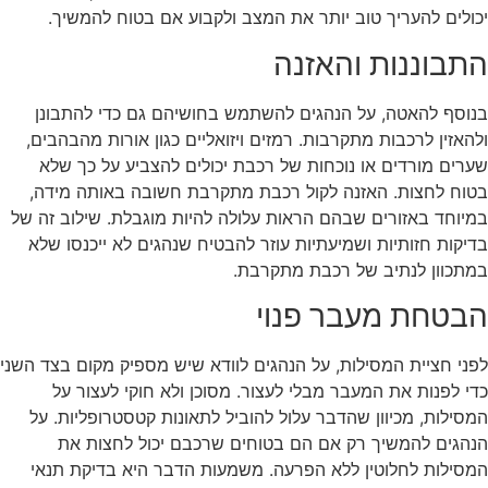
ולים להעריך טוב יותר את המצב ולקבוע אם בטוח להמשיך.
תבוננות והאזנה
וסף להאטה, על הנהגים להשתמש בחושיהם גם כדי להתבונן
האזין לרכבות מתקרבות. רמזים ויזואליים כגון אורות מהבהבים,
רים מורדים או נוכחות של רכבת יכולים להצביע על כך שלא
וח לחצות. האזנה לקול רכבת מתקרבת חשובה באותה מידה,
יוחד באזורים שבהם הראות עלולה להיות מוגבלת. שילוב זה של
יקות חזותיות ושמיעתיות עוזר להבטיח שנהגים לא ייכנסו שלא
תכוון לנתיב של רכבת מתקרבת.
בטחת מעבר פנוי
ני חציית המסילות, על הנהגים לוודא שיש מספיק מקום בצד השני
י לפנות את המעבר מבלי לעצור. מסוכן ולא חוקי לעצור על
סילות, מכיוון שהדבר עלול להוביל לתאונות קטסטרופליות. על
הגים להמשיך רק אם הם בטוחים שרכבם יכול לחצות את
סילות לחלוטין ללא הפרעה. משמעות הדבר היא בדיקת תנאי