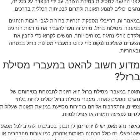
ני ההגעה למסילות במידת הצורך. על ידי הקפדה על כלל זה,
גים יכולים למנוע תאונות ולתרום לבטיחות הכללית בדרכים.
אמר זה, דרייבלי מספקת הנחיות ברורות לגבי חובות הנהגים
עברי מסילות ברזל. מידע זה נועד להגביר את מודעות הנהגים
קדם נוהלי נהיגה בטוחים יותר. המשיכו לקרוא כדי להבין את
עדים שעליכם לנקוט כדי לנווט במעברי מסילות ברזל בבטחה
אחריות.
דוע חשוב להאט במעברי מסילת
רזל?
טה במעברי מסילת ברזל היא חיונית להבטחת בטיחותם של
גים ונוסעים כאחד. מעברי מסילת ברזל יכולים להיות בלתי
ויים, והתקרבות אליהם בזהירות מסייעת במניעת תאונות שעלולות
רום לפציעה חמורה או אפילו למוות.
שר נהג מאט, יש לו יותר זמן להתבונן בסביבתו ולהגיב לכל מפגע
טנציאלי. זה כולל הבחנה באותות אזהרה, כמו אורות מהבהבים או