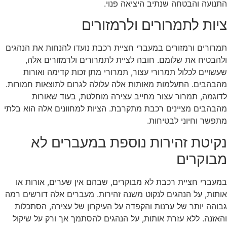
נועה והבטחה שנתיב היציאה פנוי.
יות לתמרורים ולרמזורים
רורים ורמזורים במעברי חציית רכבת נועדו להנחות את הנהגים
הבטיח את שלומם. חובה לציית לתמרורים ולרמזורים אלה,
שויים לכלול תמרורי עצור, תמרורי מתן זכות קדימה ואורות
בהבים. התעלמות מאותות אלה עלולה לגרום לתוצאות חמורות.
וגמה, תמרור עצור מחייב עצירה מוחלטת, בעוד שאורות
בהבים מציינים רכבת מתקרבת. הציות למחוונים אלה הוא בלתי
פשר וחיוני לבטיחות.
קיטת זהירות נוספת במעברים לא
בוקרים
עברי חציית רכבת לא מבוקרים, שבהם אין שערים, אורות או
תות, על הנהגים לנקוט משנה זהירות. מעברים אלה דורשים רמה
והה יותר של ערנות והקפדה על העיקרון של עצירה, הסתכלות
אזנה. ללא עזרת אותות, על הנהגים להסתמך אך ורק על שיקול