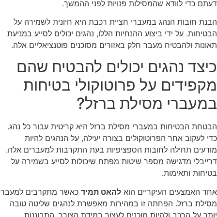
תם כדי לוודא שהמסילות פנויות לפני ההמשך.
נת חובות הנהג במעברי חציית רכבת היא חיונית לשמירה על
טיחות. על ידי ביצוע ההנחיות הללו, נהגים יכולים לסייע במניעת
ונות ולהבטיח מעבר חלק באזורים מסוכנים פוטנציאליים אלה.
יצד נהגים יכולים להבטיח שהם
קפידים על פרוטוקולי בטיחות
מעברי מסילת ברזל?
טחת הבטיחות במעברי מסילת ברזל היא קריטית עבור כל נהג.
י לעקוב אחר הפרוטוקולים בצורה יעילה, על הנהגים להיות
דעים תחילה לחובות הספציפיות בעת התקרבות למעברים אלה.
ייבלי מדגישה מספר שיטות מפתח שיכולות לסייע בשמירה על
יחות ותאימות.
ד האמצעים העיקריים הוא
להאט תמיד
כאשר מתקרבים למעבר
ילת ברזל. הפחתה זו במהירות מאפשרת לנהגים שליטה טובה
תר על הרכב ולהיות מוכנים לעצור במידת הצורך. התבוננות