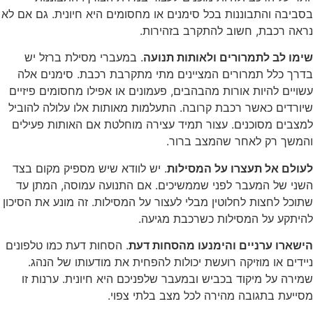
ביבה והתבוננות בכל סימנים או מחסומים היא חיונית. גם אם לא
אה רכבת, חשוב להתקרב בזהירות.
מו לב לתמרורים ולאותות תנועה
. במעברי מסילת ברזל יש
רך כלל תמרורים המציינים מתי מתקרבת רכבת. סימנים אלה
ויים להיות אורות מהבהבים, פעמונים או אפילו מחסומים פיזיים
ורדים כאשר רכבת קרובה. התעלמות מאותות אלו עלולה להוביל
צבים מסוכנים. עצור תמיד עצירה מוחלטת אם האותות פעילים
משך רק לאחר שהמצב ברור.
ולם אל תעצרו על המסילות
. יש לוודא שיש מספיק מקום בצד
ני של המעבר לפני שממשיכים. אם התנועה עמוסה, המתן עד
וכל לחצות לחלוטין מבלי לעצור על המסילות. זה מונע את הסיכון
יתקע על המסילות כשרכבת מגיעה.
שארו ערניים והימנעו מהסחות דעת
. הסחות דעת כמו טלפונים
ידים או מוזיקה רועשת יכולות להפחית את מודעותו של הנהג.
ירה על מיקוד בכביש ובמעבר שלפניכם היא חיונית. ערנות זו
ייעת בתגובה מהירה לכל מצב בלתי צפוי.