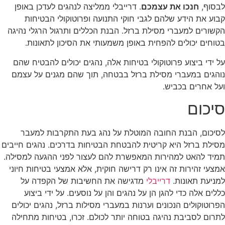
סוף,
חנכו את עצמכם
. דרייבלי ממליצה לנהגים לעדכן באופן
וע את הידע שלהם לגבי חוקי התנועה ופרוטוקולי הבטיחות
שורים למעברי מסילת ברזל. הבנת הכללים ותרגול הרגלי נהיגה
וחים יכולים להפחית באופן משמעותי את הסיכון לתאונות.
 ידי ביצוע פרוטוקולי בטיחות אלה, נהגים יכולים להבטיח שהם
הגים במעברי מסילת ברזל בבטחה, תוך שהם מגנים על עצמם
ל אחרים בכביש.
יכום
יכום, הבנת החובה המוטלת על נהג בעת התקרבות למעבר
ילת ברזל היא קריטית להבטחת הבטיחות בדרכים. נהגים חייבים
יד להאט למהירות המאפשרת להם לעצור לפני ההגעה למסילה.
צעי זהירות זה אינו רק דרישה חוקית, אלא אמצעי בטיחות חיוני
ניעת תאונות.
דרייבלי
מדגישה את החשיבות של הקפדה על
לים אלה כדי להגן הן על נהגים והן על נוסעים. על ידי ביצוע
רוטוקולים הנכונים וערנות במעברי מסילות ברזל, נהגים יכולים
רום לסביבת נהיגה בטוחה יותר לכולם. זכרו, בטיחות מתחילה