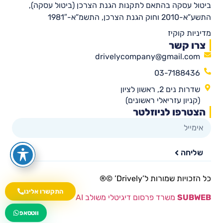
ביטול עסקה בהתאם לתקנות הגנת הצרכן (ביטול עסקה),
התשע”א-2010 וחוק הגנת הצרכן, התשמ”א-1981″
מדיניות קוקיז
צרו קשר
drivelycompany@gmail.com
03-7188436
שדרות נים 2, ראשון לציון
(קניון עזריאלי ראשונים)
הצטרפו לניוזלטר
שליחה
כל הזכויות שמורות ל’Drively’ ©®​
התקשרו אלינו
SUBWEB
משרד פרסום דיגיטלי משולב AI
wa.me/535216644
ווטסאפ