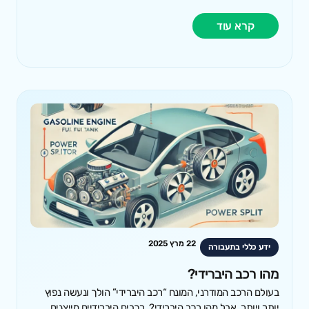
קרא עוד
22 מרץ 2025
ידע כללי בתעבורה
מהו רכב היברידי?
בעולם הרכב המודרני, המונח “רכב היברידי” הולך ונעשה נפוץ
יותר ויותר. אבל מהו רכב היברידי?. רכבים היברידיים מייצגים