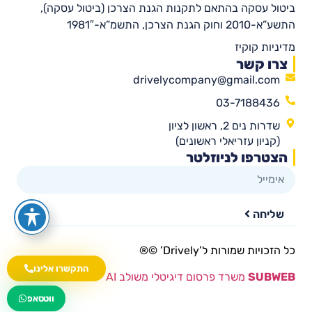
ביטול עסקה בהתאם לתקנות הגנת הצרכן (ביטול עסקה),
התשע”א-2010 וחוק הגנת הצרכן, התשמ”א-1981″
מדיניות קוקיז
צרו קשר
drivelycompany@gmail.com
03-7188436
שדרות נים 2, ראשון לציון
(קניון עזריאלי ראשונים)
הצטרפו לניוזלטר
שליחה
כל הזכויות שמורות ל’Drively’ ©®​
התקשרו אלינו
SUBWEB
משרד פרסום דיגיטלי משולב AI
wa.me/535216644
ווטסאפ