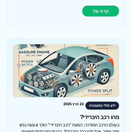
קרא עוד
22 מרץ 2025
ידע כללי בתעבורה
מהו רכב היברידי?
בעולם הרכב המודרני, המונח “רכב היברידי” הולך ונעשה נפוץ
יותר ויותר. אבל מהו רכב היברידי?. רכבים היברידיים מייצגים