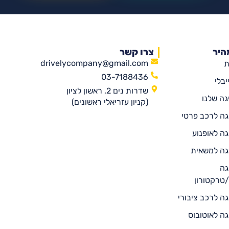
היר
צרו קשר
drivelycompany@gmail.com
ת
03-7188436
יבלי
שדרות נים 2, ראשון לציון
גה שלנו
(קניון עזריאלי ראשונים)
יגה לרכב פרטי
גה לאופנוע
יגה למשאית
גה
טרקטורון
יגה לרכב ציבורי
יגה לאוטובוס