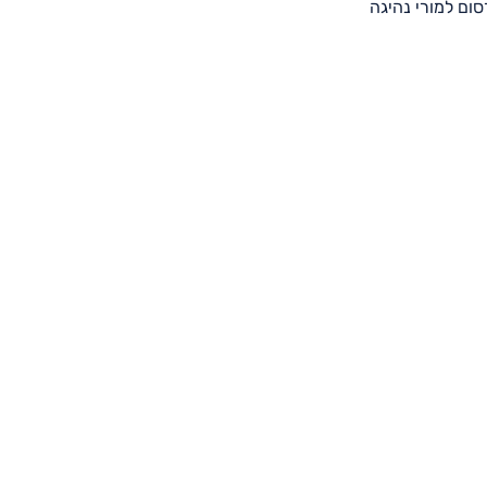
סום למורי נהיגה
לינו
וש
רטיות
ישות
קה בהתאם
נת הצרכן (ביטול
עסקה), התשע”א-2010
 הצרכן,
וקיז