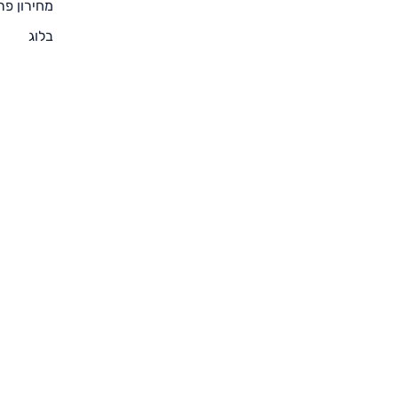
מחירון פר
בלוג
ממליצים ע
צור קשר
תנאי שימ
מדיניות פ
הצהרת נג
ביטול עס
לתקנות הג
וחוק הגנת
התשמ”א-1981″
מדיניות ק