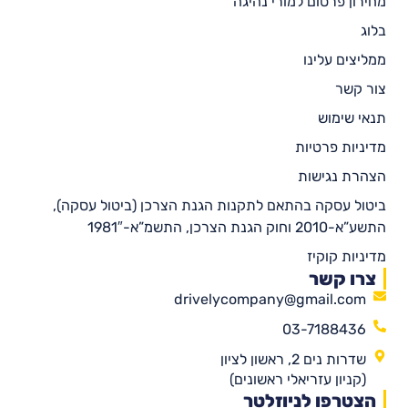
מחירון פרסום למורי נהיגה
בלוג
ממליצים עלינו
צור קשר
תנאי שימוש
מדיניות פרטיות
הצהרת נגישות
ביטול עסקה בהתאם לתקנות הגנת הצרכן (ביטול עסקה),
התשע”א-2010 וחוק הגנת הצרכן, התשמ”א-1981″
מדיניות קוקיז
צרו קשר
drivelycompany@gmail.com
03-7188436
שדרות נים 2, ראשון לציון
(קניון עזריאלי ראשונים)
הצטרפו לניוזלטר