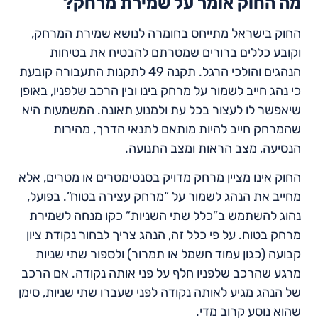
מה החוק אומר על שמירת מרחק?
החוק בישראל מתייחס בחומרה לנושא שמירת המרחק,
וקובע כללים ברורים שמטרתם להבטיח את בטיחות
הנהגים והולכי הרגל. תקנה 49 לתקנות התעבורה קובעת
כי נהג חייב לשמור על מרחק בינו ובין הרכב שלפניו, באופן
שיאפשר לו לעצור בכל עת ולמנוע תאונה. המשמעות היא
שהמרחק חייב להיות מותאם לתנאי הדרך, מהירות
הנסיעה, מצב הראות ומצב התנועה.
החוק אינו מציין מרחק מדויק בסנטימטרים או מטרים, אלא
מחייב את הנהג לשמור על “מרחק עצירה בטוח”. בפועל,
נהוג להשתמש ב”כלל שתי השניות” כקו מנחה לשמירת
מרחק בטוח. על פי כלל זה, הנהג צריך לבחור נקודת ציון
קבועה (כגון עמוד חשמל או תמרור) ולספור שתי שניות
מרגע שהרכב שלפניו חלף על פני אותה נקודה. אם הרכב
של הנהג מגיע לאותה נקודה לפני שעברו שתי שניות, סימן
שהוא נוסע קרוב מדי.