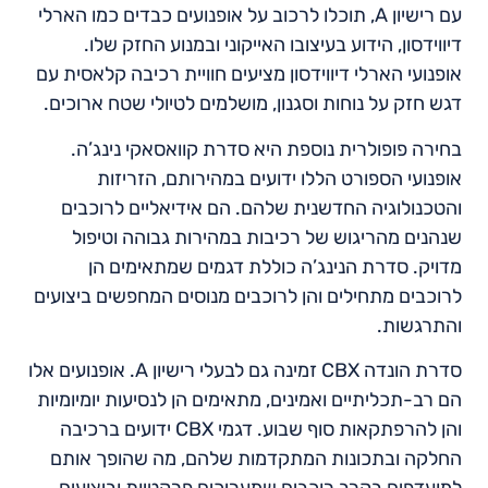
עם רישיון A, תוכלו לרכוב על אופנועים כבדים כמו הארלי
דיווידסון, הידוע בעיצובו האייקוני ובמנוע החזק שלו.
אופנועי הארלי דיווידסון מציעים חוויית רכיבה קלאסית עם
דגש חזק על נוחות וסגנון, מושלמים לטיולי שטח ארוכים.
בחירה פופולרית נוספת היא סדרת קוואסאקי נינג’ה.
אופנועי הספורט הללו ידועים במהירותם, הזריזות
והטכנולוגיה החדשנית שלהם. הם אידיאליים לרוכבים
שנהנים מהריגוש של רכיבות במהירות גבוהה וטיפול
מדויק. סדרת הנינג’ה כוללת דגמים שמתאימים הן
לרוכבים מתחילים והן לרוכבים מנוסים המחפשים ביצועים
והתרגשות.
סדרת הונדה CBX זמינה גם לבעלי רישיון A. אופנועים אלו
הם רב-תכליתיים ואמינים, מתאימים הן לנסיעות יומיומיות
והן להרפתקאות סוף שבוע. דגמי CBX ידועים ברכיבה
החלקה ובתכונות המתקדמות שלהם, מה שהופך אותם