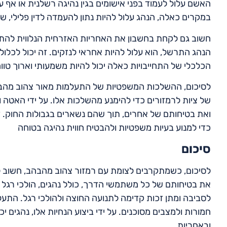
האשם עלול לעמוד בפני אישומים בגין נהיגה רשלנית או אף עב
במקרים כאלה, הנהג עלול להיות נתון להעמדה לדין פלילי, ש
חשוב גם לקחת בחשבון את האחריות האזרחית הנלווית להת
הנהג התרשל, הוא עלול להיות אחראי לנזקים. זה יכול לכלול 
הכלכלי של התחייבויות כאלה יכול להיות משמעותי וארוך טווח
לסיכום, ההשלכות המשפטיות של התעלמות מאור צהוב מהבהב
של ציות לרמזורים כדי להימנע מהשלכות אלו. על ידי האטה 
ואת בטיחותם של אחרים, תוך שהם נשארים בגבולות החוק. ד
כדי למנוע בעיות משפטיות ולהבטיח חווית נהיגה בטוחה
סיכום
לסיכום, כשמתקרבים לצומת עם רמזור צהוב מהבהב, חשוב לה
את בטיחותם של כל משתמשי הדרך, כולל נהגים, הולכי רגל ור
לסביבה ומתן זכות קדימה לתנועה החוצה ולהולכי רגל. הת
חמורות ולמצבים מסוכנים. על ידי ביצוע הנחיות אלו, נהגים 
ובאחריות.