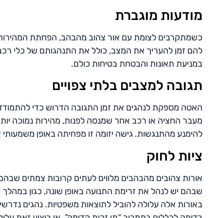
מודעות מוגברת
כשמתקרבים לצומת עם אור צהוב מהבהב, הפחתת המהירות מ
להם זמן להעריך את המצב, כולל את התנהגותם של כלי רכב אחר
במניעת תאונות והבטחת בטיחות כולם.
תגובה למצבים בלתי צפויים
האטה מספקת לנהגים את זמן התגובה הדרוש כדי להתמודד עם
מעבר החציה או רכב אחר שמנסה לפנות, מהירות נמוכה יותר
להימנע מהתנגשות. גישה יזומה זו מפחיתה באופן משמעותי א
ציות לחוק
אורות צהובים מהבהבים מלווים לעתים קרובות צמתים שבהם או
שבהם יש לנהל את זרימת התנועה באופן שונה, כגון במהלך 
באורות אלה עלולה להוביל לתוצאות משפטיות. נהגים נדרשי
בדומה לכללים בתמרור “תן זכות קדימה”. אי ביצוע זאת עלול