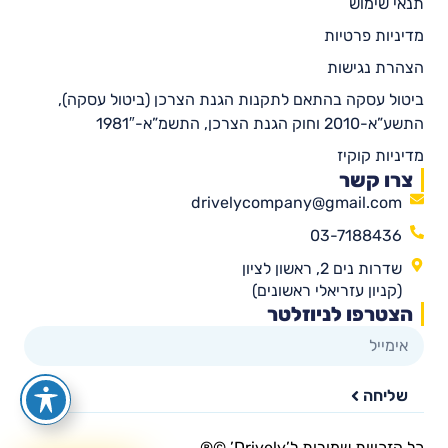
תנאי שימוש
מדיניות פרטיות
הצהרת נגישות
ביטול עסקה בהתאם לתקנות הגנת הצרכן (ביטול עסקה),
התשע”א-2010 וחוק הגנת הצרכן, התשמ”א-1981″
מדיניות קוקיז
צרו קשר
drivelycompany@gmail.com
03-7188436
שדרות נים 2, ראשון לציון
(קניון עזריאלי ראשונים)
הצטרפו לניוזלטר
שליחה
כל הזכויות שמורות ל’Drively’ ©®​