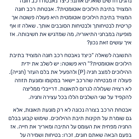
נהגים חדשים שואלים אותנו: כיצד נאבטח רכב חונה
המצויד בתיבת הילוכים אוטומטית?. אבטחת רכב חונה
המצויד בתיבת הילוכים אוטומטית היא פעולה פשוטה אך
קריטית לבטיחותך ולבטיחות הסובבים אותך. שאלה זו אף
מופיעה במבחני התיאוריה, מה שמדגיש את חשיבותה. אז
איך עושים זאת נכון?
התשובה לשאלה “כיצד נאבטח רכב חונה המצויד בתיבת
הילוכים אוטומטית?” היא פשוטה: יש לשלב את ידית
ההילוכים למצב חניה (P) ולהפעיל את בלם העזר (חנייה).
פעולה זו מבטיחה שהרכב יישאר במקומו ומונעת תזוזה
לא רצויה שעלולה לגרום לתאונות. דרייבלי ממליצה
להקפיד על שני השלבים הללו בכל עצירה וחניה.
אבטחת הרכב בצורה נכונה לא רק מונעת תאונות, אלא
גם שומרת על תקינות תיבת ההילוכים. שימוש קבוע בבלם
החניה מפחית את העומס על התיבה ומאריך את חייה. אז
בפעם הבאה שאתם חונים, זכרו: בטיחות ושמירה על