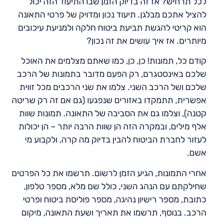
לכל תרחיש? אז זה בדיוק הזמן שבו התיעוד הזה יכול
להציל אתכם מבלגן. תיעוד נכון ומדויק של פרטי התאונה
הוא קריטי להגשת תביעת ביטוח חלקה ולמניעת עיכובים
מיותרים. אז איך עושים את זה נכון?
קודם כל, תמונות! כן, כן, כמו שאתם מצלמים את האוכל
שלכם באינסטגרם, רק הפעם מדובר בתמונות של הרכב
שלכם ושל הרכב השני. צלמו את שני הרכבים מכל זווית
אפשרית, תתמקדו באזורים שנפגעו (גם אם זה רק שריטה
קטנה), וצלמו גם את הסביבה של התאונה. תמונות שוות
אלף מילים, ובמקרה הזה הן שוות הרבה יותר – הן יכולות
לעזור לחברת הביטוח להבין בדיוק מה קרה, ולקבוע מי
אשם.
אחרי התמונות, הגיע הזמן לרשום. תרשמו את כל הפרטים
שחילקתם עם הנהג השני, כולל שם מלא, מספר טלפון,
כתובת, מספר רישיון נהיגה, מספר פוליסת ביטוח ופרטי
הרכב. בנוסף, תרשמו את תאריך ושעת התאונה, מיקום